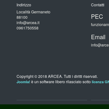
Indirizzo
Contatti
Località Germaneto
PEC
88100
info@arcea.it
funzionam
0961750558
Email
info@arcea
Copyright © 2018 ARCEA. Tutti i diritti riservati.
è un software libero rilasciato sotto
Joomla!
licenza G
Privacy Policy (sito)
Credit