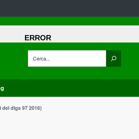
Cerca...
ng
i del dlgs 97 2016)