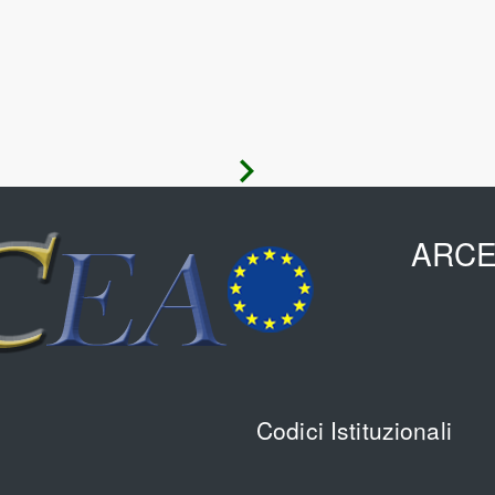
Avanti
ARC
i
Codici Istituzionali